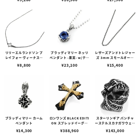
リリーエルランドソン プ
ブラッディマリー ネッリ
レザーズアンドトレジャー
レイフォー ヴィーナスチ
ペンダント -果実- w/ティ
ズ 3mm スモールオーバ
ェーン / VENUS
アフローライト
ルビーンズチェーン w/ロ
¥
8,800
¥
23,100
¥
15,400
ブスタークラスプ＆LTロ
ゴプレート
ブラッディマリー カーム
ロンワンズ BLACK EDITI
スターリンギア パンチャ
ペンダント
ON スプレッドイーグル
ーステルスカナガワウェー
ペンダント M w/ ブラック
ブリング
¥
14,300
¥
388,960
¥
143,000
コーティング w/ K18イエ
ローゴールド フュージョ