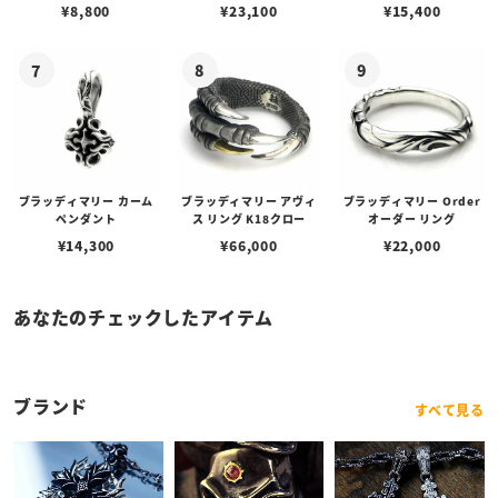
ェーン / VENUS
アフローライト
ルビーンズチェーン w/ロ
¥
8,800
¥
23,100
¥
15,400
ブスタークラスプ＆LTロ
ゴプレート
ブラッディマリー カーム
ブラッディマリー アヴィ
ブラッディマリー Order
ペンダント
ス リング K18クロー
オーダー リング
¥
14,300
¥
66,000
¥
22,000
あなたのチェックしたアイテム
ブランド
すべて見る