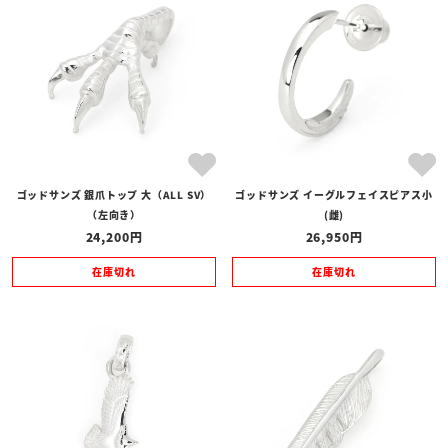
全ての商品
予約商品
セール商品
カテゴリ
ブランド
ゴッドサンズ 銀爪トップ 大（ALL SV）
ゴッドサンズ イーグルフェイスピアス小
価格
（左向き）
(雌)
〜
24,200
26,950
在庫の有無
在庫切れ
在庫切れ
在庫あり
在庫なしを含む