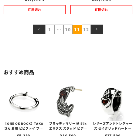
在庫切れ
在庫切れ
1
…
10
11
12
おすすめ商品
【ONE OK ROCK】TAKA
ブラッディマリー 昼 Elix
レザーズアンドトレジャー
さん 着用 ビビファイ フー
エリクス スタッド ピアス
ズ セイクリッドハートピ
プピアス
w/ガーネット
アス /ガーネット
¥
5,280
¥
16,500
¥
27,500