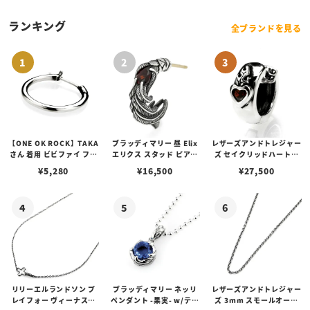
ン
ランキング
全ブランドを見る
【ONE OK ROCK】TAKA
ブラッディマリー 昼 Elix
レザーズアンドトレジャー
さん 着用 ビビファイ フー
エリクス スタッド ピアス
ズ セイクリッドハートピ
プピアス
w/ガーネット
アス /ガーネット
¥
5,280
¥
16,500
¥
27,500
リリーエルランドソン プ
ブラッディマリー ネッリ
レザーズアンドトレジャー
レイフォー ヴィーナスチ
ペンダント -果実- w/ティ
ズ 3mm スモールオーバ