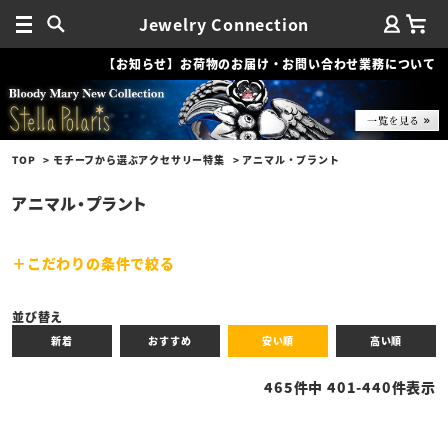
Jewelry Connection
【お知らせ】お荷物のお届け・お問い合わせ業務について
TOP
モチーフから選ぶアクセサリー特集
アニマル・プラント
アニマル・プラント
こだわりの条件で絞る
キーワード
並び替え
新着
おすすめ
安い順
高い順
性別
465
件中
401
-
440
件表示
商品タイプ