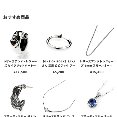
おすすめ商品
レザーズアンドトレジャー
【ONE OK ROCK】TAKA
レザーズアンドトレジャー
ズ セイクリッドハートピ
さん 着用 ビビファイ フー
ズ 3mm スモールオーバ
アス /ガーネット
プピアス
ルビーンズチェーン w/ロ
¥
27,500
¥
5,280
¥
15,400
ブスタークラスプ＆LTロ
ゴプレート
ブラッディマリー 昼 Elix
リリーエルランドソン プ
ブラッディマリー ネッリ