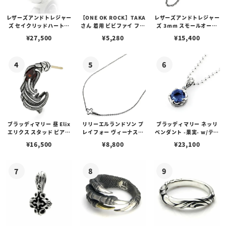
レザーズアンドトレジャー
【ONE OK ROCK】TAKA
レザーズアンドトレジャー
ズ セイクリッドハートピ
さん 着用 ビビファイ フー
ズ 3mm スモールオーバ
アス /ガーネット
プピアス
ルビーンズチェーン w/ロ
¥
27,500
¥
5,280
¥
15,400
ブスタークラスプ＆LTロ
ゴプレート
ブラッディマリー 昼 Elix
リリーエルランドソン プ
ブラッディマリー ネッリ
エリクス スタッド ピアス
レイフォー ヴィーナスチ
ペンダント -果実- w/ティ
w/ガーネット
ェーン / VENUS
アフローライト
¥
16,500
¥
8,800
¥
23,100