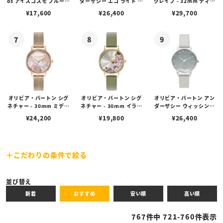
os アイスコスモ ブルーシ
ダーザシー エコ ライト グ
グレイブ - 32mm ティー
ェード （スモール）
レイ ＆ シルバー エコフレ
バー ホワイト & カーネー
¥
17,600
¥
26,400
¥
29,700
ンドリー［Eco BOX付
ションゴールドメッシュ
属］
オリビア・バートン シグ
オリビア・バートン シグ
オリビア・バートン アン
ネチャー - 30mm ミディ
ネチャー - 30mm イラス
ダーザシー ウィッシング
アブストラクトフローラル
トレイテッド フローラル
ウェイブ オンブレイ グリ
¥
24,200
¥
19,800
¥
26,400
ローズゴールド メッシュ
ゴールド & セージグリー
ッターダイヤル ホワイト
ン レザーストラップ ウォ
シマー ＆ シルバー 【美人
ッチ
百花2020年8月号掲載】
こだわりの条件で絞る
キーワード
並び替え
新着
おすすめ
安い順
高い順
性別
767
件中
721
-
760
件表示