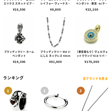
エリクス スタッド ピアス
レイフォー ヴィーナスチ
ペンダント -果実- w/ティ
w/ガーネット
ェーン / VENUS
アフローライト
¥
16,500
¥
8,800
¥
23,100
ブラッディマリー カーム
ブラッディマリー Eld い
【要見積もり】ヴェルヴェ
ペンダント
にしえ ネックレス 60cm
ットラウンジ K18 リバテ
ィー ペンダント/ダイヤ/
¥
14,300
¥
81,400
¥
176,000
ターコイズ
ランキング
全ブランドを見る