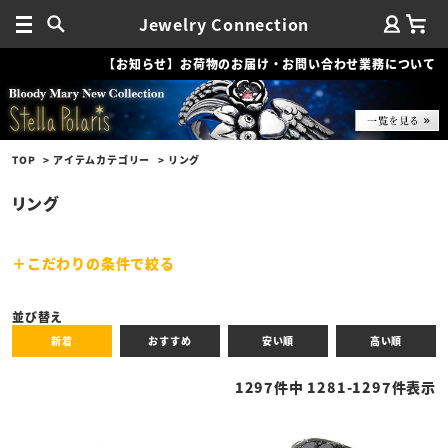
Jewelry Connection
【お知らせ】お荷物のお届け・お問い合わせ業務について
TOP
アイテムカテゴリー
リング
リング
こだわりの条件で絞る
キーワード
並び替え
新着
おすすめ
安い順
高い順
性別
1297
件中
1281
-
1297
件表示
商品タイプ