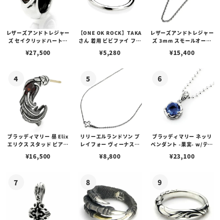
レザーズアンドトレジャー
【ONE OK ROCK】TAKA
レザーズアンドトレジャー
ズ セイクリッドハートピ
さん 着用 ビビファイ フー
ズ 3mm スモールオーバ
アス /ガーネット
プピアス
ルビーンズチェーン w/ロ
¥
27,500
¥
5,280
¥
15,400
ブスタークラスプ＆LTロ
ゴプレート
ブラッディマリー 昼 Elix
リリーエルランドソン プ
ブラッディマリー ネッリ
エリクス スタッド ピアス
レイフォー ヴィーナスチ
ペンダント -果実- w/ティ
w/ガーネット
ェーン / VENUS
アフローライト
¥
16,500
¥
8,800
¥
23,100