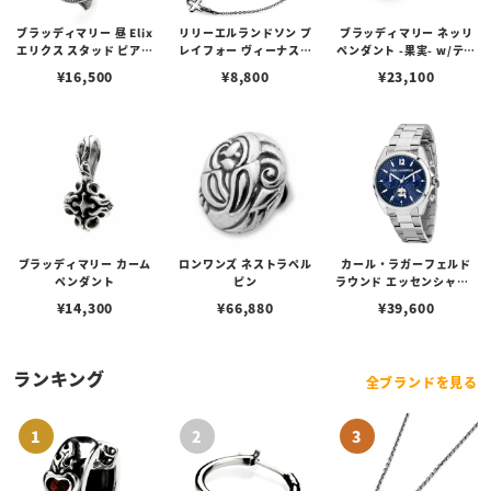
ブラッディマリー 昼 Elix
リリーエルランドソン プ
ブラッディマリー ネッリ
エリクス スタッド ピアス
レイフォー ヴィーナスチ
ペンダント -果実- w/ティ
w/ガーネット
ェーン / VENUS
アフローライト
¥
16,500
¥
8,800
¥
23,100
ブラッディマリー カーム
ロンワンズ ネストラペル
カール・ラガーフェルド
ペンダント
ピン
ラウンド エッセンシャル -
マルチ ブルー サンレイ ア
¥
14,300
¥
66,880
¥
39,600
イコン ダイヤル シルバー
ランキング
全ブランドを見る