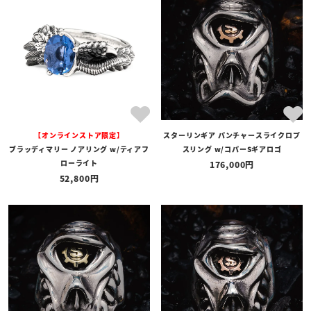
全ての商品
予約商品
セール商品
カテゴリ
ブランド
【オンラインストア限定】
スターリンギア パンチャースライクロプ
価格
ブラッディマリー ノアリング w/ティアフ
スリング w/コパーSギアロゴ
〜
ローライト
176,000
52,800
在庫の有無
在庫あり
在庫なしを含む