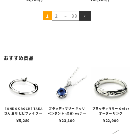
1
2
…
33
おすすめ商品
【ONE OK ROCK】TAKA
ブラッディマリー ネッリ
ブラッディマリー Order
さん 着用 ビビファイ フー
ペンダント -果実- w/ティ
オーダー リング
プピアス
アフローライト
¥
5,280
¥
23,100
¥
22,000