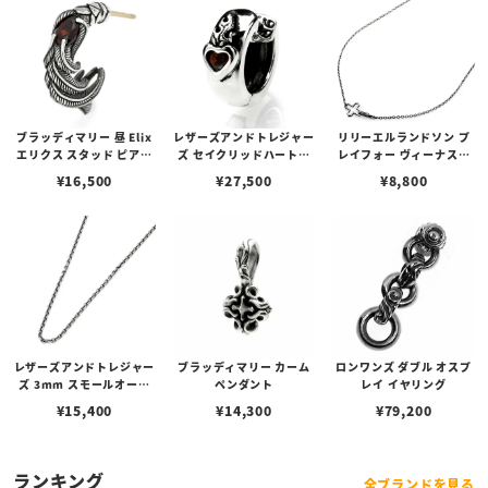
ブラッディマリー 昼 Elix
レザーズアンドトレジャー
リリーエルランドソン プ
エリクス スタッド ピアス
ズ セイクリッドハートピ
レイフォー ヴィーナスチ
w/ガーネット
アス /ガーネット
ェーン / VENUS
¥
16,500
¥
27,500
¥
8,800
レザーズアンドトレジャー
ブラッディマリー カーム
ロンワンズ ダブル オスプ
ズ 3mm スモールオーバ
ペンダント
レイ イヤリング
ルビーンズチェーン w/ロ
¥
15,400
¥
14,300
¥
79,200
ブスタークラスプ＆LTロ
ゴプレート
ランキング
全ブランドを見る