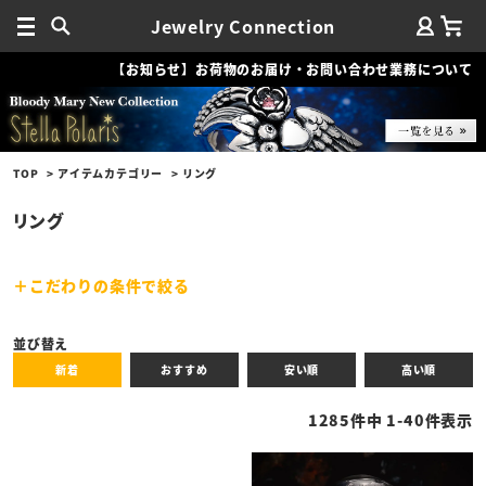
Jewelry Connection
【お知らせ】お荷物のお届け・お問い合わせ業務について
TOP
アイテムカテゴリー
リング
リング
こだわりの条件で絞る
キーワード
並び替え
新着
おすすめ
安い順
高い順
性別
1285
件中
1
-
40
件表示
商品タイプ