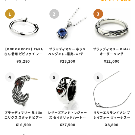
【ONE OK ROCK】TAKA
ブラッディマリー ネッリ
ブラッディマリー Order
さん 着用 ビビファイ フー
ペンダント -果実- w/ティ
オーダー リング
プピアス
アフローライト
¥
5,280
¥
23,100
¥
22,000
ブラッディマリー 昼 Elix
レザーズアンドトレジャー
リリーエルランドソン プ
エリクス スタッド ピアス
ズ セイクリッドハートピ
レイフォー ヴィーナスチ
w/ガーネット
アス /ガーネット
ェーン / VENUS
¥
16,500
¥
27,500
¥
8,800