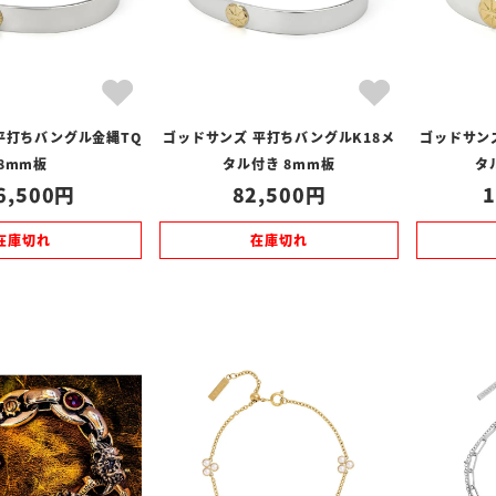
平打ちバングル金縄TQ
ゴッドサンズ 平打ちバングルK18メ
ゴッドサン
8mm板
タル付き 8mm板
タ
6,500
82,500
1
在庫切れ
在庫切れ