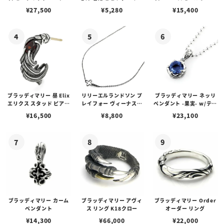
アス /ガーネット
プピアス
ルビーンズチェーン w/ロ
¥
27,500
¥
5,280
¥
15,400
ブスタークラスプ＆LTロ
ゴプレート
ブラッディマリー 昼 Elix
リリーエルランドソン プ
ブラッディマリー ネッリ
エリクス スタッド ピアス
レイフォー ヴィーナスチ
ペンダント -果実- w/ティ
w/ガーネット
ェーン / VENUS
アフローライト
¥
16,500
¥
8,800
¥
23,100
ブラッディマリー カーム
ブラッディマリー アヴィ
ブラッディマリー Order
ペンダント
ス リング K18クロー
オーダー リング
¥
14,300
¥
66,000
¥
22,000