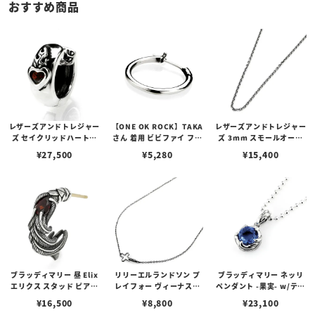
おすすめ商品
レザーズアンドトレジャー
【ONE OK ROCK】TAKA
レザーズアンドトレジャー
ズ セイクリッドハートピ
さん 着用 ビビファイ フー
ズ 3mm スモールオーバ
アス /ガーネット
プピアス
ルビーンズチェーン w/ロ
¥
27,500
¥
5,280
¥
15,400
ブスタークラスプ＆LTロ
ゴプレート
ブラッディマリー 昼 Elix
リリーエルランドソン プ
ブラッディマリー ネッリ
エリクス スタッド ピアス
レイフォー ヴィーナスチ
ペンダント -果実- w/ティ
w/ガーネット
ェーン / VENUS
アフローライト
¥
16,500
¥
8,800
¥
23,100