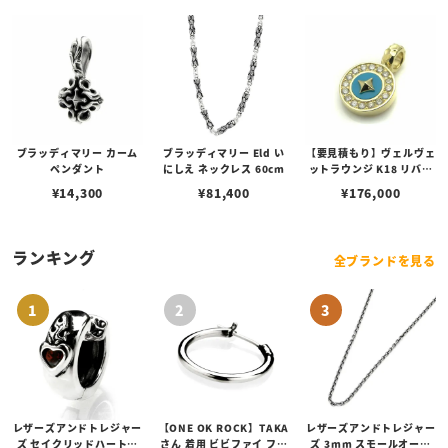
ブラッディマリー カーム
ブラッディマリー Eld い
【要見積もり】ヴェルヴェ
ペンダント
にしえ ネックレス 60cm
ットラウンジ K18 リバテ
ィー ペンダント/ダイヤ/
¥
14,300
¥
81,400
¥
176,000
ターコイズ
ランキング
全ブランドを見る
レザーズアンドトレジャー
【ONE OK ROCK】TAKA
レザーズアンドトレジャー
ズ セイクリッドハートピ
さん 着用 ビビファイ フー
ズ 3mm スモールオーバ