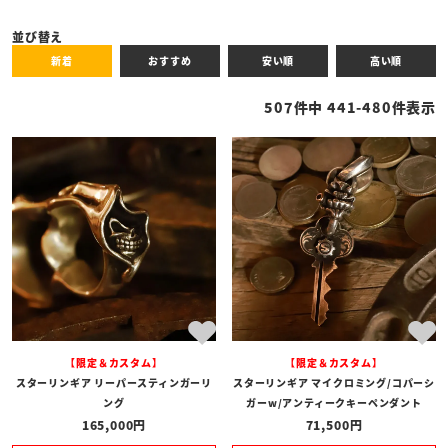
キーワード
並び替え
新着
おすすめ
安い順
高い順
性別
507
件中
441
-
480
件表示
商品タイプ
全ての商品
予約商品
セール商品
カテゴリ
ブランド
【限定＆カスタム】
【限定＆カスタム】
価格
スターリンギア リーパースティンガーリ
スターリンギア マイクロミング/コパーシ
〜
ング
ガーw/アンティークキーペンダント
165,000
71,500
在庫の有無