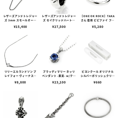
レザーズアンドトレジャー
レザーズアンドトレジャー
【ONE OK ROCK】TAKA
ズ 3mm スモールオーバ
ズ セイクリッドハートピ
さん 着用 ビビファイ フー
ルビーンズチェーン w/ロ
アス /ガーネット
プピアス
¥
15,400
¥
27,500
¥
5,280
ブスタークラスプ＆LTロ
ゴプレート
リリーエルランドソン プ
ブラッディマリー ネッリ
ビヨンクール オリジナル
レイフォー ヴィーナスチ
ペンダント -果実- w/ティ
シルバーポリッシュクリー
ェーン / VENUS
アフローライト
ナー（ペーストポリッシ
¥
8,800
¥
23,100
¥
660
ュ）