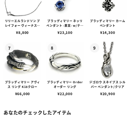
リリーエルランドソン プ
ブラッディマリー ネッリ
ブラッディマリー カーム
レイフォー ヴィーナスチ
ペンダント -果実- w/ティ
ペンダント
ェーン / VENUS
アフローライト
¥
8,800
¥
23,100
¥
14,300
ブラッディマリー アヴィ
ブラッディマリー Order
ジゴロウ スネイプス シル
ス リング K18クロー
オーダー リング
バー ペンダント/クリア
¥
66,000
¥
22,000
¥
20,900
あなたのチェックしたアイテム