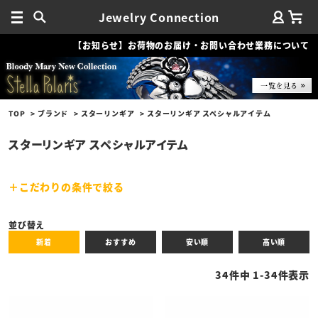
Jewelry Connection
【お知らせ】お荷物のお届け・お問い合わせ業務について
TOP
ブランド
スターリンギア
スターリンギア スペシャルアイテム
スターリンギア スペシャルアイテム
こだわりの条件で絞る
キーワード
並び替え
新着
おすすめ
安い順
高い順
性別
34
件中
1
-
34
件表示
商品タイプ