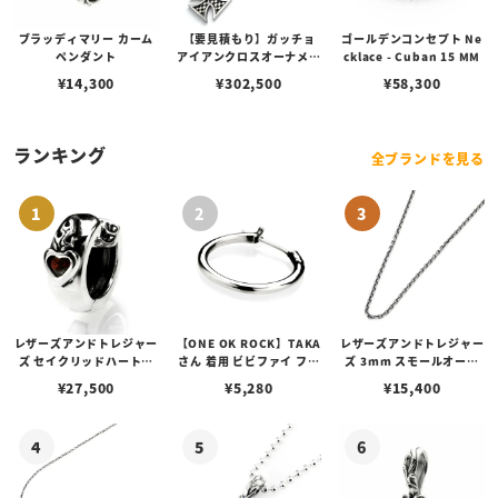
ブラッディマリー カーム
【要見積もり】ガッチョ
ゴールデンコンセプト Ne
ペンダント
アイアンクロスオーナメン
cklace - Cuban 15 MM
トキーチェーン/エイペッ
¥
14,300
¥
302,500
¥
58,300
クスハンターノッカー Ve
r. フィン＆ペイントアン
カーリンク
ランキング
全ブランドを見る
レザーズアンドトレジャー
【ONE OK ROCK】TAKA
レザーズアンドトレジャー
ズ セイクリッドハートピ
さん 着用 ビビファイ フー
ズ 3mm スモールオーバ
アス /ガーネット
プピアス
ルビーンズチェーン w/ロ
¥
27,500
¥
5,280
¥
15,400
ブスタークラスプ＆LTロ
ゴプレート