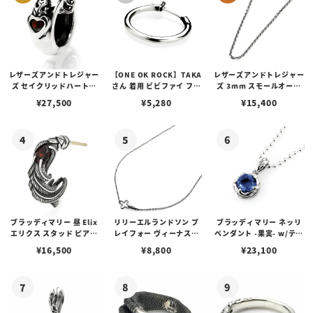
レザーズアンドトレジャー
【ONE OK ROCK】TAKA
レザーズアンドトレジャー
ズ セイクリッドハートピ
さん 着用 ビビファイ フー
ズ 3mm スモールオーバ
アス /ガーネット
プピアス
ルビーンズチェーン w/ロ
¥
27,500
¥
5,280
¥
15,400
ブスタークラスプ＆LTロ
ゴプレート
ブラッディマリー 昼 Elix
リリーエルランドソン プ
ブラッディマリー ネッリ
エリクス スタッド ピアス
レイフォー ヴィーナスチ
ペンダント -果実- w/ティ
w/ガーネット
ェーン / VENUS
アフローライト
¥
16,500
¥
8,800
¥
23,100