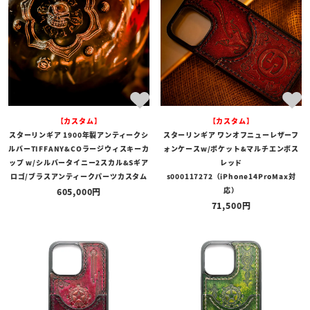
【カスタム】
【カスタム】
スターリンギア 1900年製アンティークシ
スターリンギア ワンオフニューレザーフ
ルバーTIFFANY&COラージウィスキーカ
ォンケースw/ポケット&マルチエンボス
ップ w/シルバータイニー2スカル&Sギア
レッド
ロゴ/ブラスアンティークパーツカスタム
s000117272（iPhone14ProMax対
応）
605,000
71,500