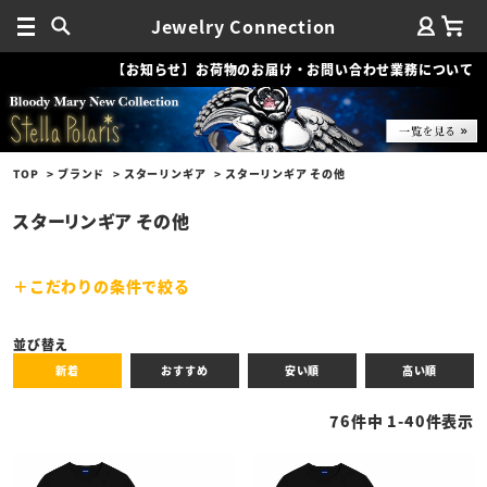
Jewelry Connection
【お知らせ】お荷物のお届け・お問い合わせ業務について
TOP
ブランド
スターリンギア
スターリンギア その他
スターリンギア その他
こだわりの条件で絞る
キーワード
並び替え
新着
おすすめ
安い順
高い順
性別
76
件中
1
-
40
件表示
商品タイプ