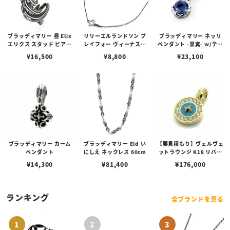
ブラッディマリー 昼 Elix
リリーエルランドソン プ
ブラッディマリー ネッリ
エリクス スタッド ピアス
レイフォー ヴィーナスチ
ペンダント -果実- w/ティ
w/ガーネット
ェーン / VENUS
アフローライト
¥
16,500
¥
8,800
¥
23,100
ブラッディマリー カーム
ブラッディマリー Eld い
【要見積もり】ヴェルヴェ
ペンダント
にしえ ネックレス 60cm
ットラウンジ K18 リバテ
ィー ペンダント/ダイヤ/
¥
14,300
¥
81,400
¥
176,000
ターコイズ
ランキング
全ブランドを見る