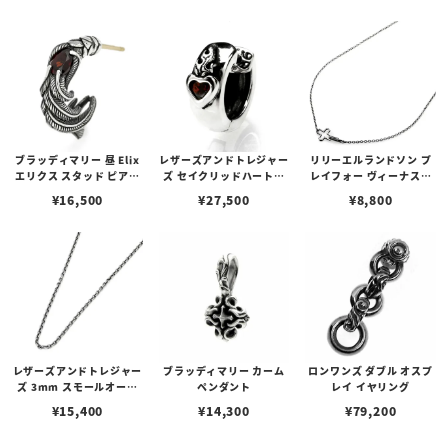
ブラッディマリー 昼 Elix
レザーズアンドトレジャー
リリーエルランドソン プ
エリクス スタッド ピアス
ズ セイクリッドハートピ
レイフォー ヴィーナスチ
w/ガーネット
アス /ガーネット
ェーン / VENUS
¥
16,500
¥
27,500
¥
8,800
レザーズアンドトレジャー
ブラッディマリー カーム
ロンワンズ ダブル オスプ
ズ 3mm スモールオーバ
ペンダント
レイ イヤリング
ルビーンズチェーン w/ロ
¥
15,400
¥
14,300
¥
79,200
ブスタークラスプ＆LTロ
ゴプレート