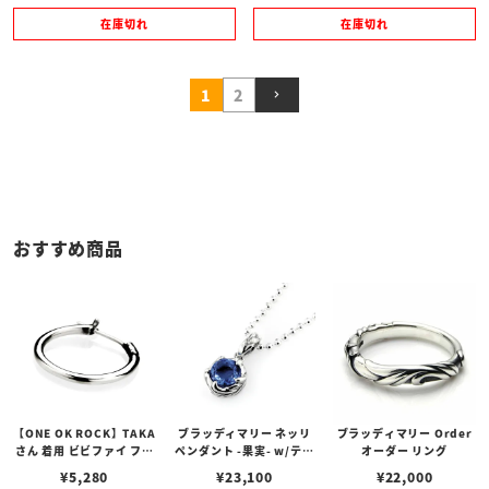
在庫切れ
在庫切れ
1
2
おすすめ商品
【ONE OK ROCK】TAKA
ブラッディマリー ネッリ
ブラッディマリー Order
さん 着用 ビビファイ フー
ペンダント -果実- w/ティ
オーダー リング
プピアス
アフローライト
¥
5,280
¥
23,100
¥
22,000