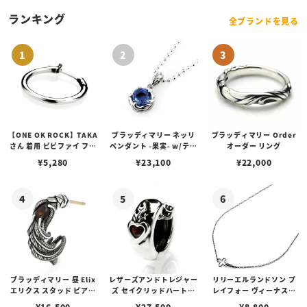
ランキング
全ブランドを見る
【ONE OK ROCK】TAKA
ブラッディマリー ネッリ
ブラッディマリー Order
さん 着用 ビビファイ フー
ペンダント -果実- w/ティ
オーダー リング
プピアス
アフローライト
¥
5,280
¥
23,100
¥
22,000
ブラッディマリー 昼 Elix
レザーズアンドトレジャー
リリーエルランドソン プ
エリクス スタッド ピアス
ズ セイクリッドハートピ
レイフォー ヴィーナスチ
w/ガーネット
アス /ガーネット
ェーン / VENUS
¥
16,500
¥
27,500
¥
8,800