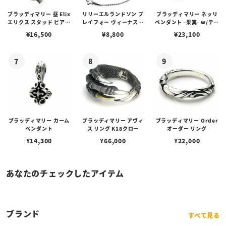
ブラッディマリー 昼 Elix
リリーエルランドソン プ
ブラッディマリー ネッリ
エリクス スタッド ピアス
レイフォー ヴィーナスチ
ペンダント -果実- w/ティ
w/ガーネット
ェーン / VENUS
アフローライト
¥
16,500
¥
8,800
¥
23,100
ブラッディマリー カーム
ブラッディマリー アヴィ
ブラッディマリー Order
ペンダント
ス リング K18クロー
オーダー リング
¥
14,300
¥
66,000
¥
22,000
あなたのチェックしたアイテム
ブランド
すべて見る