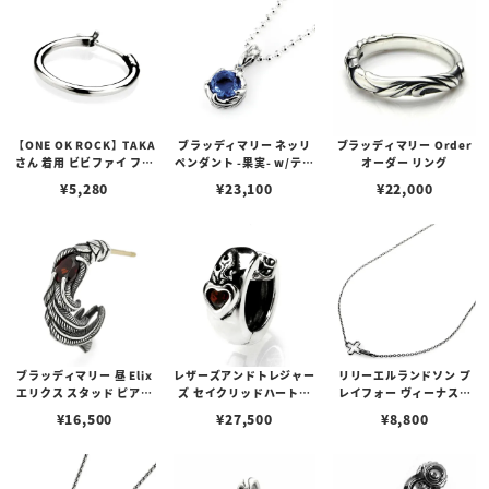
【ONE OK ROCK】TAKA
ブラッディマリー ネッリ
ブラッディマリー Order
さん 着用 ビビファイ フー
ペンダント -果実- w/ティ
オーダー リング
プピアス
アフローライト
¥
5,280
¥
23,100
¥
22,000
ブラッディマリー 昼 Elix
レザーズアンドトレジャー
リリーエルランドソン プ
エリクス スタッド ピアス
ズ セイクリッドハートピ
レイフォー ヴィーナスチ
w/ガーネット
アス /ガーネット
ェーン / VENUS
¥
16,500
¥
27,500
¥
8,800