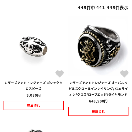
性別
445
件中
441
-
445
件表示
ホットピンク
スカイブルー
商品タイプ
全ての商品
予約商品
セール商品
サンディッドスティングレイ
カテゴリ
ブランド
ブラック
レッド
グリーン
レザーズアンドトレジャーズ ゴシックク
レザーズアンドトレジャーズ オーバルベ
価格
ロスビーズ
ゼルスクロールインレイリング/K18 ライ
〜
オン/クロス/ロープエッジ/ダイヤモンド
3,080
643,500
在庫の有無
在庫切れ
在庫切れ
在庫あり
在庫なしを含む
オレンジ
パープル
イエロー