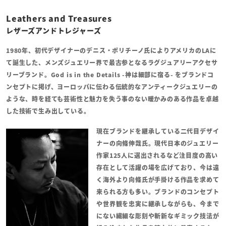
Leathers and Treasures
レザーズアンドトレジャーズ
1980年、初代デザイナーのデニス・ポリチーノ氏によりアメリカのLAに
て誕生した、メンズジュエリー界で最古参となるラグジュアリーアクセサ
リーブランド。God is in the Details -神は細部に宿る- をブランドコ
ンセプトに掲げ、ヨーロッパに伝わる伝統的なアンティークジュエリーの
ような、時を経ても芸術性と魅力を失う事のない暖かみのある作品を卓越
した技術で生み出している。
現在ブランドを継承している二代目デザイ
ナーの向條伸哉氏。
現代日本のジュエリー
作家125人に選出されるなど注目度の高い
存在として活躍の場を広げており、今は遠
く海外より向條氏が手掛ける作品を求めて
来られる方も多い。ブランドのコンセプト
や世界観を忠実に継承しながらも、今まで
にない繊細な彫刻や斬新なギミック技法が