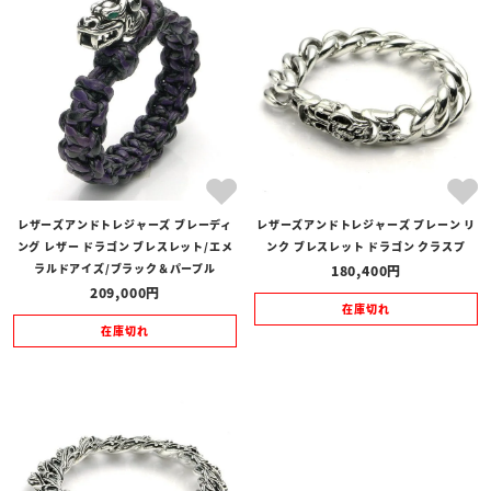
ネイビーブルー
ターコイズ
バーガンディ
天然石について
レザーズアンドトレジャーズ ブレーディ
レザーズアンドトレジャーズ プレーン リ
ング レザー ドラゴン ブレスレット/エメ
ンク ブレスレット ドラゴン クラスプ
天然石には色味・模様・サイズに個体差がございます。小さな傷や内
ラルドアイズ/ブラック＆パープル
180,400
包物も、天然石ならではの魅力としてお楽しみいただければ幸いで
209,000
在庫切れ
す。
在庫切れ
※天然石の細かな色味の指定や事前の確認はできかねます。
お問い合わせ方法
以下の「LINEでお問い合わせ」ボタンから、ご希望のアイテムとカス
タム内容を添えて、お気軽にお問い合わせくださいませ。