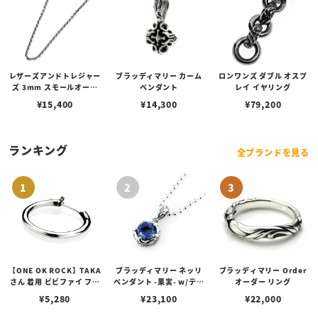
レザーズアンドトレジャー
ブラッディマリー カーム
ロンワンズ ダブル オスプ
ズ 3mm スモールオーバ
ペンダント
レイ イヤリング
ルビーンズチェーン w/ロ
¥
15,400
¥
14,300
¥
79,200
ブスタークラスプ＆LTロ
ゴプレート
ランキング
全ブランドを見る
【ONE OK ROCK】TAKA
ブラッディマリー ネッリ
ブラッディマリー Order
さん 着用 ビビファイ フー
ペンダント -果実- w/ティ
オーダー リング
プピアス
アフローライト
¥
5,280
¥
23,100
¥
22,000