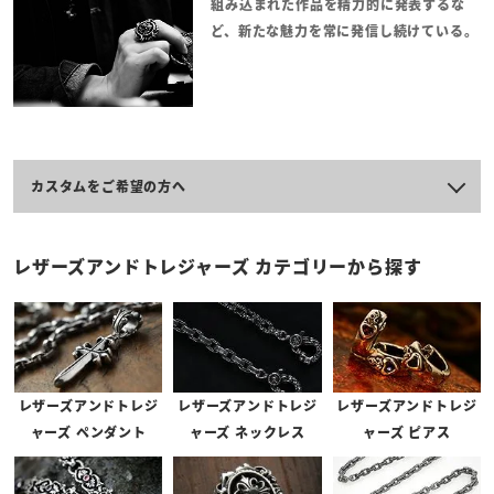
組み込まれた作品を精力的に発表するな
ど、新たな魅力を常に発信し続けている。
カスタムをご希望の方へ
レザーズアンドトレジャーズのアイテムは、一部を除きカスタムが可
レザーズアンドトレジャーズ カテゴリーから探す
能となっております。
カスタムが可能な商品には、商品ページの「アイテム説明」の上に
「このアイテムは以下のカスタムが可能です。」と記載がございま
す。
※お見積りには1～2週間ほどお時間を頂戴する場合がございます。
レザーズアンドトレジ
レザーズアンドトレジ
レザーズアンドトレジ
ャーズ ペンダント
ャーズ ネックレス
ャーズ ピアス
※「新規会員クーポン」は原則対象外となっております。
※オーダー後のキャンセルやイメージの相違などの理由での返品は承りかねます。
予めご了承くださいませ。