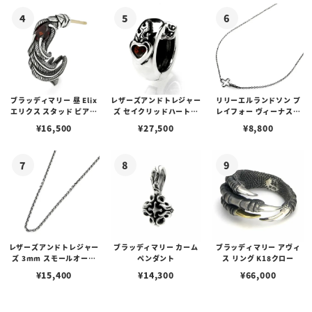
ブラッディマリー 昼 Elix
レザーズアンドトレジャー
リリーエルランドソン プ
エリクス スタッド ピアス
ズ セイクリッドハートピ
レイフォー ヴィーナスチ
w/ガーネット
アス /ガーネット
ェーン / VENUS
¥
16,500
¥
27,500
¥
8,800
レザーズアンドトレジャー
ブラッディマリー カーム
ブラッディマリー アヴィ
ズ 3mm スモールオーバ
ペンダント
ス リング K18クロー
ルビーンズチェーン w/ロ
¥
15,400
¥
14,300
¥
66,000
ブスタークラスプ＆LTロ
ゴプレート