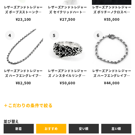
レザーズアンドトレジャー
レザーズアンドトレジャー
レザーズアンドトレジャー
ズ ポープスストーンクロ
ズ セイクリッドハートピ
ズ ポリチーノクロスペン
ブラック
レッド
ブルー
スイヤリング/ダイヤモン
アス /ガーネット
ダント 2nd（トップの
¥
23,100
¥
27,500
¥
55,000
ド
み）
グリーン
イエロー
ターコイズ
レザーズアンドトレジャー
レザーズアンドトレジャー
レザーズアンドトレジャー
ズ ハーフエングレイブリ
ズ ノンスタイルリング w/
ズ ハーフエングレイブリ
ンクチェーン/ケルティッ
フレアデリークロス
ンクチェーンブレスレット
¥
82,500
¥
50,600
¥
44,000
ククラスプ（カニカン） 6
18cm
0cm
こだわりの条件で絞る
バーガンディ
ホワイト
パープル
キーワード
並び替え
新着
おすすめ
安い順
高い順