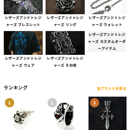
スティングレイレザーの色変更について
レザーズアンドトレジ
レザーズアンドトレジ
レザーズアンドトレジ
スティングレイ・サンディッドスティングレイを使用したアイテム
ャーズ ブレスレット
ャーズ リング
ャーズ ウォレット
は、ブランドオーダーでご注文の場合、スティングレイレザーの色を
レザーズアンドトレジ
変更することが可能となっております。
ャーズ カスタムオーダ
ーアイテム
ご希望の方は、事前にお問い合わせをお願いいたします。
レザーズアンドトレジ
レザーズアンドトレジ
※商品ページでカラーがお選びいただける場合は、お問い合わせ不要でご注文いた
ャーズ ウェア
ャーズ その他
だけます。
※カラー変更による追加料金はございません。
※天然素材に染色を行っているため個体差がございますほか、閲覧環境により色味
ランキング
に違いが生じる可能性がございます。予めご了承くださいませ。
全ブランドを見る
スティングレイ