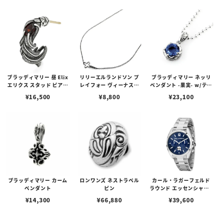
ゴプレート
ブラッディマリー 昼 Elix
リリーエルランドソン プ
ブラッディマリー ネッリ
エリクス スタッド ピアス
レイフォー ヴィーナスチ
ペンダント -果実- w/ティ
w/ガーネット
ェーン / VENUS
アフローライト
¥
16,500
¥
8,800
¥
23,100
ブラッディマリー カーム
ロンワンズ ネストラペル
カール・ラガーフェルド
ペンダント
ピン
ラウンド エッセンシャル -
マルチ ブルー サンレイ ア
¥
14,300
¥
66,880
¥
39,600
イコン ダイヤル シルバー