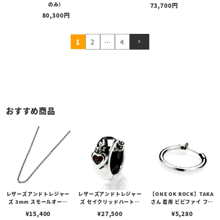
のみ）
73,700
80,300
1
2
…
4
おすすめ商品
レザーズアンドトレジャー
レザーズアンドトレジャー
【ONE OK ROCK】TAKA
ズ 3mm スモールオーバ
ズ セイクリッドハートピ
さん 着用 ビビファイ フー
ルビーンズチェーン w/ロ
アス /ガーネット
プピアス
¥
15,400
¥
27,500
¥
5,280
ブスタークラスプ＆LTロ