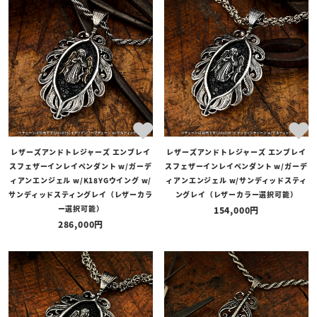
商品タイプ
全ての商品
予約商品
セール商品
カテゴリ
ブランド
レザーズアンドトレジャーズ エンブレイ
レザーズアンドトレジャーズ エンブレイ
価格
スフェザーインレイペンダント w/ガーデ
スフェザーインレイペンダント w/ガーデ
〜
ィアンエンジェル w/K18YGウイング w/
ィアンエンジェル w/サンディッドスティ
サンディッドスティングレイ（レザーカラ
ングレイ（レザーカラー選択可能）
在庫の有無
ー選択可能）
154,000
286,000
在庫あり
在庫なしを含む