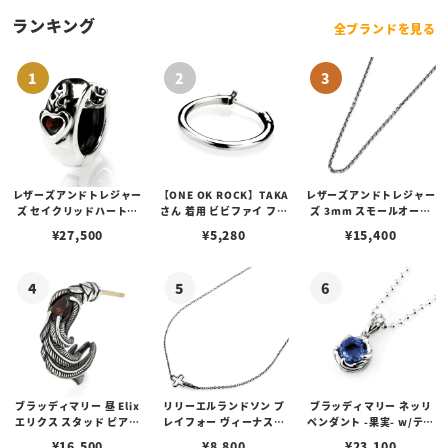
ランキング
全ブランドを見る
レザーズアンドトレジャー
【ONE OK ROCK】TAKA
レザーズアンドトレジャー
ズ セイクリッドハートピ
さん 着用 ビビファイ フー
ズ 3mm スモールオーバ
アス /ガーネット
プピアス
ルビーンズチェーン w/ロ
¥
27,500
¥
5,280
¥
15,400
ブスタークラスプ＆LTロ
ゴプレート
ブラッディマリー 昼 Elix
リリーエルランドソン プ
ブラッディマリー ネッリ
エリクス スタッド ピアス
レイフォー ヴィーナスチ
ペンダント -果実- w/ティ
w/ガーネット
ェーン / VENUS
アフローライト
¥
16,500
¥
8,800
¥
23,100