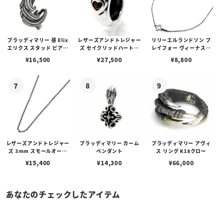
ブラッディマリー 昼 Elix
レザーズアンドトレジャー
リリーエルランドソン プ
エリクス スタッド ピアス
ズ セイクリッドハートピ
レイフォー ヴィーナスチ
w/ガーネット
アス /ガーネット
ェーン / VENUS
¥
16,500
¥
27,500
¥
8,800
レザーズアンドトレジャー
ブラッディマリー カーム
ブラッディマリー アヴィ
ズ 3mm スモールオーバ
ペンダント
ス リング K18クロー
ルビーンズチェーン w/ロ
¥
15,400
¥
14,300
¥
66,000
ブスタークラスプ＆LTロ
ゴプレート
あなたのチェックしたアイテム