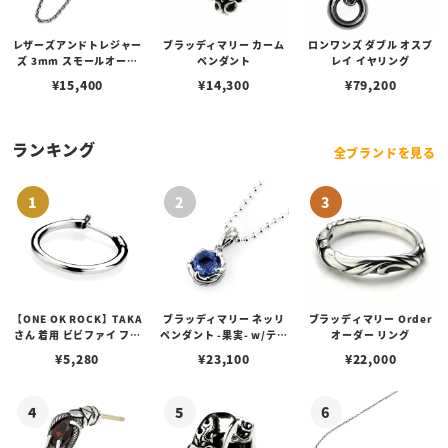
レザーズアンドトレジャー
ブラッディマリー カーム
ロンワンズ ダブル オスプ
ズ 3mm スモールオーバ
ペンダント
レイ イヤリング
ルビーンズチェーン w/ロ
¥
15,400
¥
14,300
¥
79,200
ブスタークラスプ＆LTロ
ゴプレート
ランキング
全ブランドを見る
【ONE OK ROCK】TAKA
ブラッディマリー ネッリ
ブラッディマリー Order
さん 着用 ビビファイ フー
ペンダント -果実- w/ティ
オーダー リング
プピアス
アフローライト
¥
5,280
¥
23,100
¥
22,000