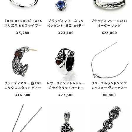
【ONE OK ROCK】TAKA
ブラッディマリー ネッリ
ブラッディマリー Order
さん 着用 ビビファイ フー
ペンダント -果実- w/ティ
オーダー リング
プピアス
アフローライト
¥
5,280
¥
23,100
¥
22,000
ブラッディマリー 昼 Elix
レザーズアンドトレジャー
リリーエルランドソン プ
エリクス スタッド ピアス
ズ セイクリッドハートピ
レイフォー ヴィーナスチ
w/ガーネット
アス /ガーネット
ェーン / VENUS
¥
16,500
¥
27,500
¥
8,800