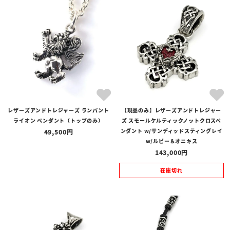
商品タイプ
全ての商品
予約商品
セール商品
カテゴリ
ブランド
レザーズアンドトレジャーズ ランパント
【現品のみ】レザーズアンドトレジャー
価格
ライオン ペンダント（トップのみ）
ズ スモールケルティックノットクロスペ
〜
ンダント w/サンディッドスティングレイ
49,500
w/ルビー＆オニキス
在庫の有無
143,000
在庫あり
在庫なしを含む
在庫切れ