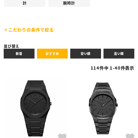
計
腕時計
こだわりの条件で絞る
キーワード
並び替え
新着
おすすめ
安い順
高い順
性別
114
件中
1
-
40
件表示
商品タイプ
全ての商品
予約商品
セール商品
カテゴリ
ブランド