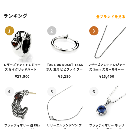
ランキング
全ブランドを見る
レザーズアンドトレジャー
【ONE OK ROCK】TAKA
レザーズアンドトレジャー
ズ セイクリッドハートピ
さん 着用 ビビファイ フー
ズ 3mm スモールオーバ
アス /ガーネット
プピアス
ルビーンズチェーン w/ロ
¥
27,500
¥
5,280
¥
15,400
ブスタークラスプ＆LTロ
ゴプレート
ブラッディマリー 昼 Elix
リリーエルランドソン プ
ブラッディマリー ネッリ