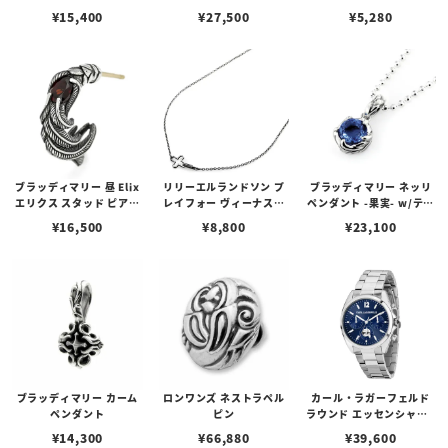
ルビーンズチェーン w/ロ
アス /ガーネット
プピアス
¥
15,400
¥
27,500
¥
5,280
ブスタークラスプ＆LTロ
ゴプレート
ブラッディマリー 昼 Elix
リリーエルランドソン プ
ブラッディマリー ネッリ
エリクス スタッド ピアス
レイフォー ヴィーナスチ
ペンダント -果実- w/ティ
w/ガーネット
ェーン / VENUS
アフローライト
¥
16,500
¥
8,800
¥
23,100
ブラッディマリー カーム
ロンワンズ ネストラペル
カール・ラガーフェルド
ペンダント
ピン
ラウンド エッセンシャル -
マルチ ブルー サンレイ ア
¥
14,300
¥
66,880
¥
39,600
イコン ダイヤル シルバー