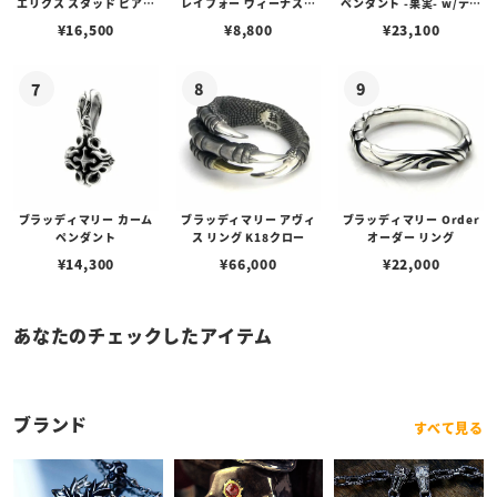
エリクス スタッド ピアス
レイフォー ヴィーナスチ
ペンダント -果実- w/ティ
w/ガーネット
ェーン / VENUS
アフローライト
¥
16,500
¥
8,800
¥
23,100
ブラッディマリー カーム
ブラッディマリー アヴィ
ブラッディマリー Order
ペンダント
ス リング K18クロー
オーダー リング
¥
14,300
¥
66,000
¥
22,000
あなたのチェックしたアイテム
ブランド
すべて見る