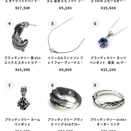
ズ セイクリッドハートピ
さん 着用 ビビファイ フー
ズ 3mm スモールオーバ
アス /ガーネット
プピアス
ルビーンズチェーン w/ロ
¥
27,500
¥
5,280
¥
15,400
ブスタークラスプ＆LTロ
ゴプレート
ブラッディマリー 昼 Elix
リリーエルランドソン プ
ブラッディマリー ネッリ
エリクス スタッド ピアス
レイフォー ヴィーナスチ
ペンダント -果実- w/ティ
w/ガーネット
ェーン / VENUS
アフローライト
¥
16,500
¥
8,800
¥
23,100
ブラッディマリー カーム
ブラッディマリー アヴィ
ブラッディマリー Order
ペンダント
ス リング K18クロー
オーダー リング