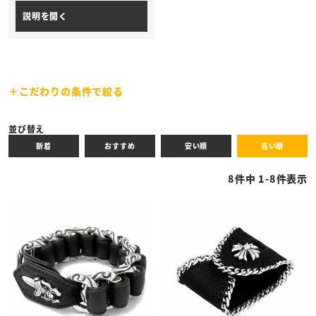
こだわりの条件で絞る
キーワード
並び替え
新着
おすすめ
安い順
高い順
性別
8
件中
1
-
8
件表示
商品タイプ
全ての商品
予約商品
セール商品
カテゴリ
ブランド