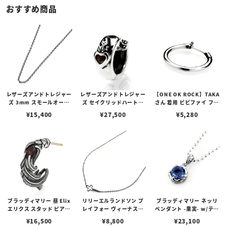
おすすめ商品
レザーズアンドトレジャー
レザーズアンドトレジャー
【ONE OK ROCK】TAKA
ズ 3mm スモールオーバ
ズ セイクリッドハートピ
さん 着用 ビビファイ フー
ルビーンズチェーン w/ロ
アス /ガーネット
プピアス
¥
15,400
¥
27,500
¥
5,280
ブスタークラスプ＆LTロ
ゴプレート
ブラッディマリー 昼 Elix
リリーエルランドソン プ
ブラッディマリー ネッリ
エリクス スタッド ピアス
レイフォー ヴィーナスチ
ペンダント -果実- w/ティ
w/ガーネット
ェーン / VENUS
アフローライト
¥
16,500
¥
8,800
¥
23,100