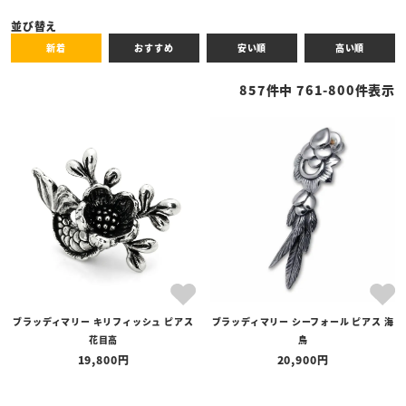
キーワード
並び替え
新着
おすすめ
安い順
高い順
性別
857
件中
761
-
800
件表示
商品タイプ
全ての商品
予約商品
セール商品
カテゴリ
ブランド
ブラッディマリー キリフィッシュ ピアス
ブラッディマリー シーフォール ピアス 海
価格
花目高
鳥
〜
19,800
20,900
在庫の有無