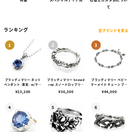
て
ランキング
全ブランドを見る
ブラッディマリー ネッリ
ブラッディマリー Snowd
ブラッディマリー ベビー
ペンダント -果実- w/ティ
rop スノードロップリン
マーメイド チェーン ブレ
アフローライト
グ w/ダイヤモンド
スレット 19cm
¥
23,100
¥
36,300
¥
44,000