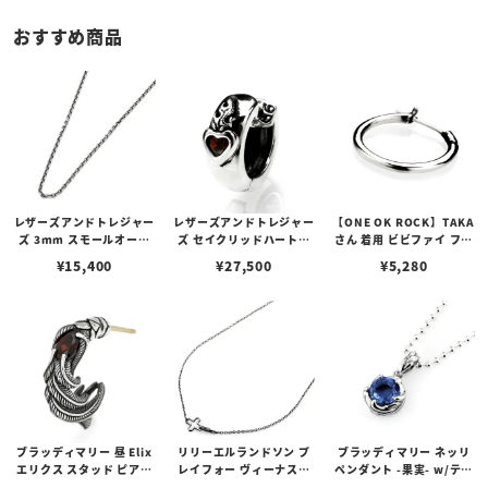
おすすめ商品
レザーズアンドトレジャー
レザーズアンドトレジャー
【ONE OK ROCK】TAKA
ズ 3mm スモールオーバ
ズ セイクリッドハートピ
さん 着用 ビビファイ フー
ルビーンズチェーン w/ロ
アス /ガーネット
プピアス
¥
15,400
¥
27,500
¥
5,280
ブスタークラスプ＆LTロ
ゴプレート
ブラッディマリー 昼 Elix
リリーエルランドソン プ
ブラッディマリー ネッリ
エリクス スタッド ピアス
レイフォー ヴィーナスチ
ペンダント -果実- w/ティ
w/ガーネット
ェーン / VENUS
アフローライト