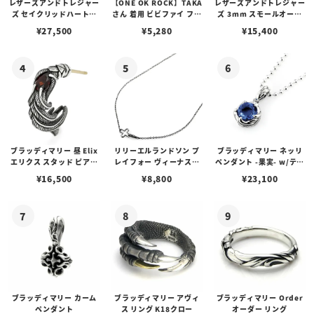
レザーズアンドトレジャー
【ONE OK ROCK】TAKA
レザーズアンドトレジャー
ズ セイクリッドハートピ
さん 着用 ビビファイ フー
ズ 3mm スモールオーバ
アス /ガーネット
プピアス
ルビーンズチェーン w/ロ
¥
27,500
¥
5,280
¥
15,400
ブスタークラスプ＆LTロ
ゴプレート
ブラッディマリー 昼 Elix
リリーエルランドソン プ
ブラッディマリー ネッリ
エリクス スタッド ピアス
レイフォー ヴィーナスチ
ペンダント -果実- w/ティ
w/ガーネット
ェーン / VENUS
アフローライト
¥
16,500
¥
8,800
¥
23,100
ブラッディマリー カーム
ブラッディマリー アヴィ
ブラッディマリー Order
ペンダント
ス リング K18クロー
オーダー リング