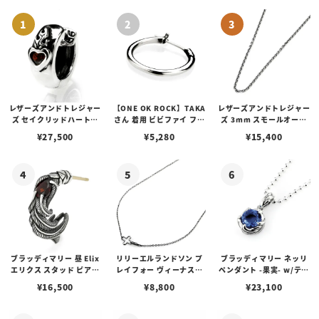
レザーズアンドトレジャー
【ONE OK ROCK】TAKA
レザーズアンドトレジャー
ズ セイクリッドハートピ
さん 着用 ビビファイ フー
ズ 3mm スモールオーバ
アス /ガーネット
プピアス
ルビーンズチェーン w/ロ
¥
27,500
¥
5,280
¥
15,400
ブスタークラスプ＆LTロ
ゴプレート
ブラッディマリー 昼 Elix
リリーエルランドソン プ
ブラッディマリー ネッリ
エリクス スタッド ピアス
レイフォー ヴィーナスチ
ペンダント -果実- w/ティ
w/ガーネット
ェーン / VENUS
アフローライト
¥
16,500
¥
8,800
¥
23,100