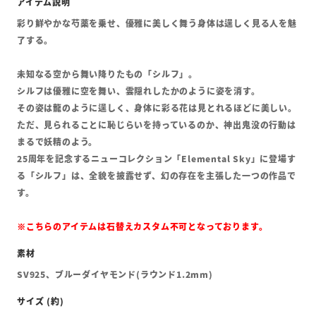
彩り鮮やかな芍薬を乗せ、優雅に美しく舞う身体は逞しく見る人を魅
了する。
未知なる空から舞い降りたもの「シルフ」。
シルフは優雅に空を舞い、雲隠れしたかのように姿を消す。
その姿は龍のように逞しく、身体に彩る花は見とれるほどに美しい。
ただ、見られることに恥じらいを持っているのか、神出鬼没の行動は
まるで妖精のよう。
25周年を記念するニューコレクション「Elemental Sky」に登場す
る「シルフ」は、全貌を披露せず、幻の存在を主張した一つの作品で
す。
※こちらのアイテムは
石替えカスタム不可となっております。
SV925、ブルーダイヤモンド(ラウンド1.2mm)