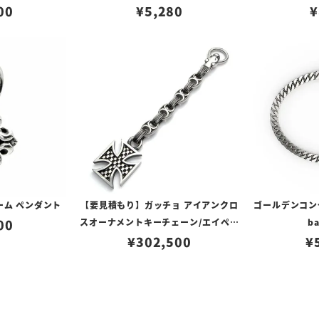
00
¥
5,280
¥
ーム ペンダント
【要見積もり】ガッチョ アイアンクロ
ゴールデンコンセプ
00
スオーナメントキーチェーン/エイペッ
ba
クスハンターノッカー Ver. フィン＆
¥
302,500
¥
ペイントアンカーリンク