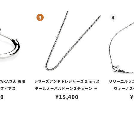
TAKAさん 着用
レザーズアンドトレジャーズ 3mm ス
リリーエルラ
ープピアス
モールオーバルビーンズチェーン w/
ヴィーナスチ
80
ロブスタークラスプ＆LTロゴプレート
¥
15,400
¥