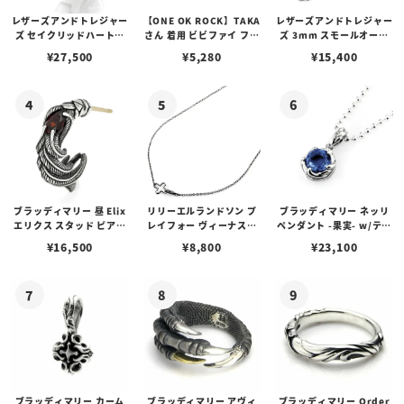
レザーズアンドトレジャー
【ONE OK ROCK】TAKA
レザーズアンドトレジャー
ズ セイクリッドハートピ
さん 着用 ビビファイ フー
ズ 3mm スモールオーバ
アス /ガーネット
プピアス
ルビーンズチェーン w/ロ
¥
27,500
¥
5,280
¥
15,400
ブスタークラスプ＆LTロ
ゴプレート
ブラッディマリー 昼 Elix
リリーエルランドソン プ
ブラッディマリー ネッリ
エリクス スタッド ピアス
レイフォー ヴィーナスチ
ペンダント -果実- w/ティ
w/ガーネット
ェーン / VENUS
アフローライト
¥
16,500
¥
8,800
¥
23,100
ブラッディマリー カーム
ブラッディマリー アヴィ
ブラッディマリー Order