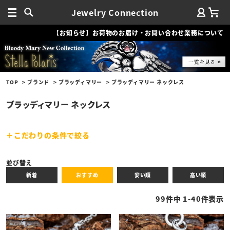
Jewelry Connection
【お知らせ】お荷物のお届け・お問い合わせ業務について
TOP
ブランド
ブラッディマリー
ブラッディマリー ネックレス
ブラッディマリー ネックレス
こだわりの条件で絞る
キーワード
並び替え
新着
おすすめ
安い順
高い順
性別
99
件中
1
-
40
件表示
商品タイプ