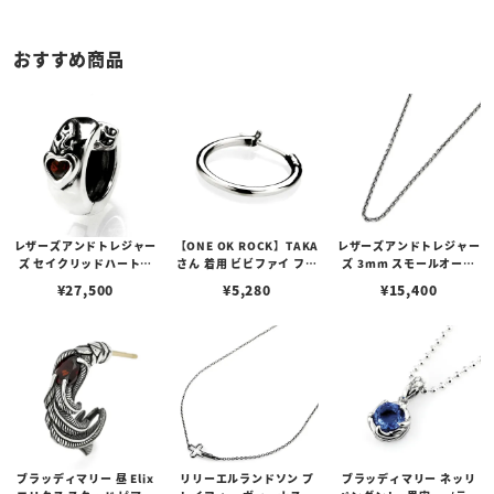
おすすめ商品
レザーズアンドトレジャー
【ONE OK ROCK】TAKA
レザーズアンドトレジャー
ズ セイクリッドハートピ
さん 着用 ビビファイ フー
ズ 3mm スモールオーバ
アス /ガーネット
プピアス
ルビーンズチェーン w/ロ
¥
27,500
¥
5,280
¥
15,400
ブスタークラスプ＆LTロ
ゴプレート
ブラッディマリー 昼 Elix
リリーエルランドソン プ
ブラッディマリー ネッリ