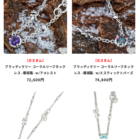
全ての商品
予約商品
セール商品
カテゴリ
ブランド
【カスタム】
【カスタム】
価格
ブラッディマリー コーラルリーフネック
ブラッディマリー コーラルリーフネック
〜
レス -珊瑚礁- w/アメシスト
レス -珊瑚礁- w/ミスティックトパーズ
72,600
74,800
在庫の有無
在庫あり
在庫なしを含む