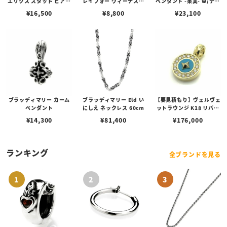
エリクス スタッド ピアス
レイフォー ヴィーナスチ
ペンダント -果実- w/ティ
w/ガーネット
ェーン / VENUS
アフローライト
¥
16,500
¥
8,800
¥
23,100
ブラッディマリー カーム
ブラッディマリー Eld い
【要見積もり】ヴェルヴェ
ペンダント
にしえ ネックレス 60cm
ットラウンジ K18 リバテ
ィー ペンダント/ダイヤ/
¥
14,300
¥
81,400
¥
176,000
ターコイズ
ランキング
全ブランドを見る