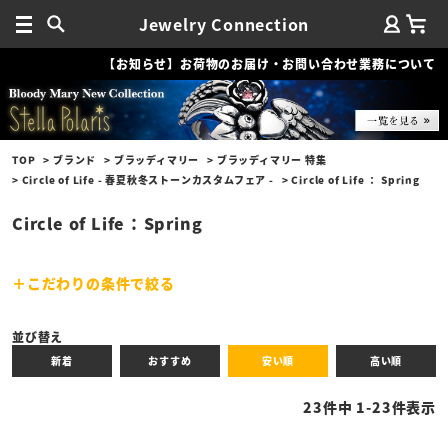
Jewelry Connection
【お知らせ】お荷物のお届け・お問い合わせ業務について
TOP
ブランド
ブラッディマリー
ブラッディマリー 特集
Circle of Life - 春夏秋冬ストーンカスタムフェア -
Circle of Life ： Spring
Circle of Life ： Spring
こだわりの条件で絞る
キーワード
並び替え
新着
おすすめ
安い順
高い順
性別
23
件中
1
-
23
件表示