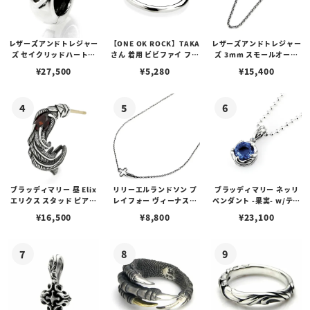
レザーズアンドトレジャー
【ONE OK ROCK】TAKA
レザーズアンドトレジャー
ズ セイクリッドハートピ
さん 着用 ビビファイ フー
ズ 3mm スモールオーバ
アス /ガーネット
プピアス
ルビーンズチェーン w/ロ
¥
27,500
¥
5,280
¥
15,400
ブスタークラスプ＆LTロ
ゴプレート
ブラッディマリー 昼 Elix
リリーエルランドソン プ
ブラッディマリー ネッリ
エリクス スタッド ピアス
レイフォー ヴィーナスチ
ペンダント -果実- w/ティ
w/ガーネット
ェーン / VENUS
アフローライト
¥
16,500
¥
8,800
¥
23,100