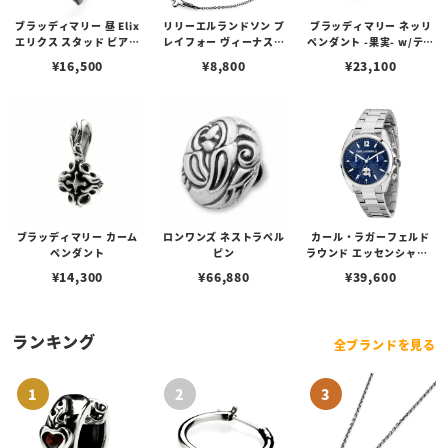
ブラッディマリー 昼 Elix
リリーエルランドソン プ
ブラッディマリー ネッリ
エリクス スタッド ピアス
レイフォー ヴィーナスチ
ペンダント -果実- w/ティ
w/ガーネット
ェーン / VENUS
アフローライト
¥
16,500
¥
8,800
¥
23,100
ブラッディマリー カーム
ロンワンズ ネストラペル
カール・ラガーフェルド
ペンダント
ピン
ラウンド エッセンシャル -
マルチ ブルー サンレイ ア
¥
14,300
¥
66,880
¥
39,600
イコン ダイヤル シルバー
ランキング
全ブランドを見る