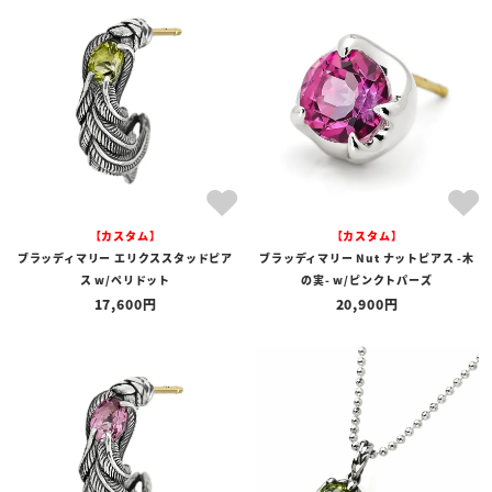
商品タイプ
全ての商品
予約商品
セール商品
カテゴリ
ブランド
【カスタム】
【カスタム】
価格
ブラッディマリー エリクススタッドピア
ブラッディマリー Nut ナットピアス -木
〜
ス w/ペリドット
の実- w/ピンクトパーズ
17,600
20,900
在庫の有無
在庫あり
在庫なしを含む