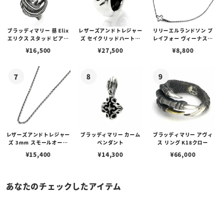
ブラッディマリー 昼 Elix
レザーズアンドトレジャー
リリーエルランドソン プ
エリクス スタッド ピアス
ズ セイクリッドハートピ
レイフォー ヴィーナスチ
w/ガーネット
アス /ガーネット
ェーン / VENUS
¥
16,500
¥
27,500
¥
8,800
レザーズアンドトレジャー
ブラッディマリー カーム
ブラッディマリー アヴィ
ズ 3mm スモールオーバ
ペンダント
ス リング K18クロー
ルビーンズチェーン w/ロ
¥
15,400
¥
14,300
¥
66,000
ブスタークラスプ＆LTロ
ゴプレート
あなたのチェックしたアイテム