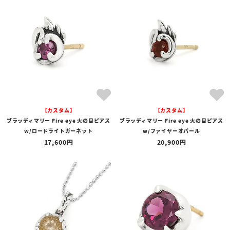
商品タイプ
全ての商品
予約商品
セール商品
カテゴリ
ブランド
【カスタム】
【カスタム】
価格
ブラッディマリー Fire eye 火の目ピアス
ブラッディマリー Fire eye 火の目ピアス
〜
w/ロードライトガーネット
w/ファイヤーオパール
17,600
20,900
在庫の有無
在庫あり
在庫なしを含む