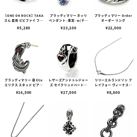
【ONE OK ROCK】TAKA
ブラッディマリー ネッリ
ブラッディマリー Order
さん 着用 ビビファイ フー
ペンダント -果実- w/ティ
オーダー リング
プピアス
アフローライト
¥
5,280
¥
23,100
¥
22,000
ブラッディマリー 昼 Elix
レザーズアンドトレジャー
リリーエルランドソン プ
エリクス スタッド ピアス
ズ セイクリッドハートピ
レイフォー ヴィーナスチ
w/ガーネット
アス /ガーネット
ェーン / VENUS
¥
16,500
¥
27,500
¥
8,800