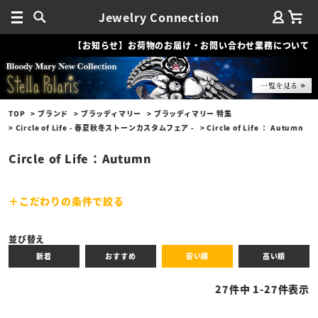
Jewelry Connection
【お知らせ】お荷物のお届け・お問い合わせ業務について
TOP
ブランド
ブラッディマリー
ブラッディマリー 特集
Circle of Life - 春夏秋冬ストーンカスタムフェア -
Circle of Life ： Autumn
Circle of Life ： Autumn
こだわりの条件で絞る
キーワード
並び替え
新着
おすすめ
安い順
高い順
性別
27
件中
1
-
27
件表示