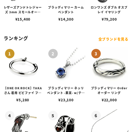
レザーズアンドトレジャー
ブラッディマリー カーム
ロンワンズ ダブル オスプ
ズ 3mm スモールオーバ
ペンダント
レイ イヤリング
ルビーンズチェーン w/ロ
¥
15,400
¥
14,300
¥
79,200
ブスタークラスプ＆LTロ
ゴプレート
ランキング
全ブランドを見る
【ONE OK ROCK】TAKA
ブラッディマリー ネッリ
ブラッディマリー Order
さん 着用 ビビファイ フー
ペンダント -果実- w/ティ
オーダー リング
プピアス
アフローライト
¥
5,280
¥
23,100
¥
22,000