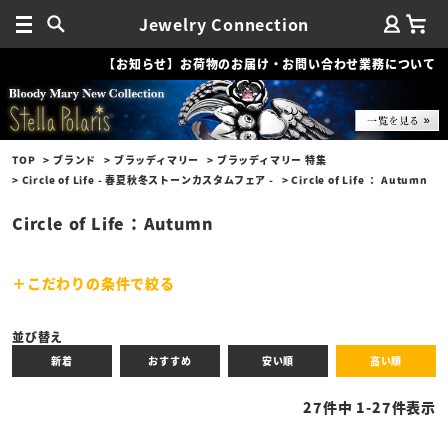
Jewelry Connection
【お知らせ】お荷物のお届け・お問い合わせ業務について
TOP
ブランド
ブラッディマリー
ブラッディマリー 特集
Circle of Life - 春夏秋冬ストーンカスタムフェア -
Circle of Life ： Autumn
Circle of Life ： Autumn
こだわりの条件で絞る
キーワード
並び替え
新着
おすすめ
安い順
高い順
性別
27
件中
1
-
27
件表示