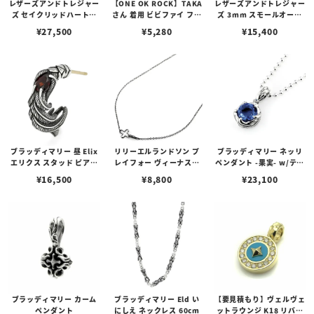
レザーズアンドトレジャー
【ONE OK ROCK】TAKA
レザーズアンドトレジャー
ズ セイクリッドハートピ
さん 着用 ビビファイ フー
ズ 3mm スモールオーバ
アス /ガーネット
プピアス
ルビーンズチェーン w/ロ
¥
27,500
¥
5,280
¥
15,400
ブスタークラスプ＆LTロ
ゴプレート
ブラッディマリー 昼 Elix
リリーエルランドソン プ
ブラッディマリー ネッリ
エリクス スタッド ピアス
レイフォー ヴィーナスチ
ペンダント -果実- w/ティ
w/ガーネット
ェーン / VENUS
アフローライト
¥
16,500
¥
8,800
¥
23,100
ブラッディマリー カーム
ブラッディマリー Eld い
【要見積もり】ヴェルヴェ
ペンダント
にしえ ネックレス 60cm
ットラウンジ K18 リバテ