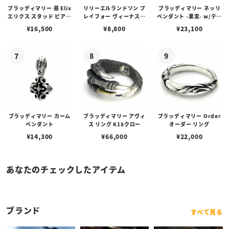
ブラッディマリー 昼 Elix
リリーエルランドソン プ
ブラッディマリー ネッリ
エリクス スタッド ピアス
レイフォー ヴィーナスチ
ペンダント -果実- w/ティ
w/ガーネット
ェーン / VENUS
アフローライト
¥
16,500
¥
8,800
¥
23,100
ブラッディマリー カーム
ブラッディマリー アヴィ
ブラッディマリー Order
ペンダント
ス リング K18クロー
オーダー リング
¥
14,300
¥
66,000
¥
22,000
あなたのチェックしたアイテム
ブランド
すべて見る