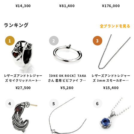
ィー ペンダント/ダイヤ/
¥
14,300
¥
81,400
¥
176,000
ターコイズ
ランキング
全ブランドを見る
レザーズアンドトレジャー
【ONE OK ROCK】TAKA
レザーズアンドトレジャー
ズ セイクリッドハートピ
さん 着用 ビビファイ フー
ズ 3mm スモールオーバ
アス /ガーネット
プピアス
ルビーンズチェーン w/ロ
¥
27,500
¥
5,280
¥
15,400
ブスタークラスプ＆LTロ
ゴプレート