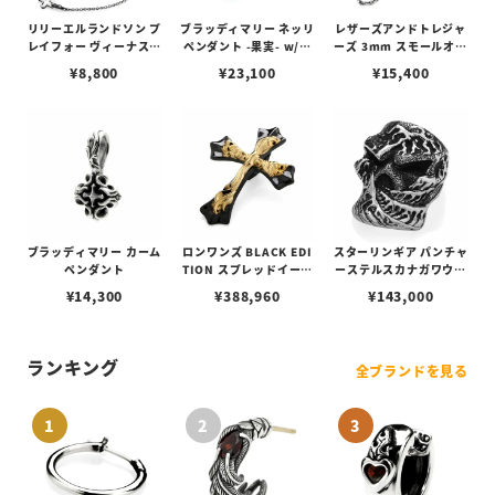
リリーエルランドソン プ
ブラッディマリー ネッリ
レザーズアンドトレジャ
レイフォー ヴィーナスチ
ペンダント -果実- w/テ
ーズ 3mm スモールオー
ェーン / VENUS
ィアフローライト
バルビーンズチェーン
¥
8,800
¥
23,100
¥
15,400
w/ロブスタークラスプ＆
LTロゴプレート
ブラッディマリー カーム
ロンワンズ BLACK EDI
スターリンギア パンチャ
ペンダント
TION スプレッドイーグ
ーステルスカナガワウェ
ル ペンダント M w/ ブラ
ーブリング
¥
14,300
¥
388,960
¥
143,000
ックコーティング w/ K1
8イエローゴールド フュ
ージョン
ランキング
全ブランドを見る