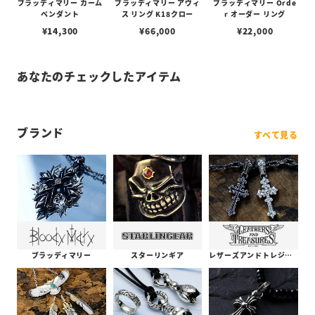
ブラッディマリー カーム
ブラッディマリー アヴィ
ブラッディマリー Orde
ペンダント
ス リング K18クロー
r オーダー リング
¥
14,300
¥
66,000
¥
22,000
あなたのチェックしたアイテム
ブランド
すべて見る
ブラッディマリー
スターリンギア
レザーズアンドトレジャーズ