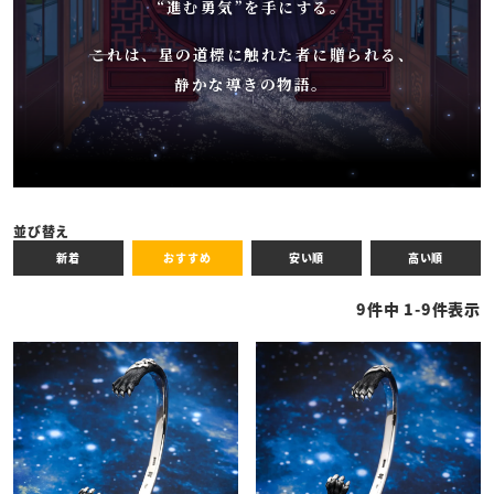
“進む勇気”を手にする。
――これは、星の道標に触れた者に贈られる、
静かな導きの物語。
並び替え
新着
おすすめ
安い順
高い順
9
件中
1
-
9
件表示