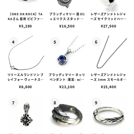
【ONE OK ROCK】TA
ブラッディマリー 昼 Eli
レザーズアンドトレジャ
KAさん 着用 ビビファイ
x エリクス スタッド ピ
ーズ セイクリッドハート
フープピアス
アス w/ガーネット
ピアス /ガーネット
¥
5,280
¥
16,500
¥
27,500
リリーエルランドソン プ
ブラッディマリー ネッリ
レザーズアンドトレジャ
レイフォー ヴィーナスチ
ペンダント -果実- w/テ
ーズ 3mm スモールオー
ェーン / VENUS
ィアフローライト
バルビーンズチェーン
¥
8,800
¥
23,100
¥
15,400
w/ロブスタークラスプ＆
LTロゴプレート