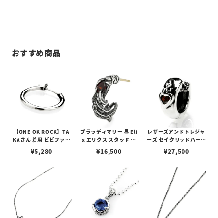
おすすめ商品
【ONE OK ROCK】TA
ブラッディマリー 昼 Eli
レザーズアンドトレジャ
KAさん 着用 ビビファイ
x エリクス スタッド ピ
ーズ セイクリッドハート
フープピアス
アス w/ガーネット
ピアス /ガーネット
¥
5,280
¥
16,500
¥
27,500